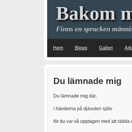
Bakom m
Finns en sprucken männi
Hem
Blogg
Galleri
Ark
Du lämnade mig
Du lämnade mig där,
i händerna på djävulen själv
för du var så upptagen med att rädda d