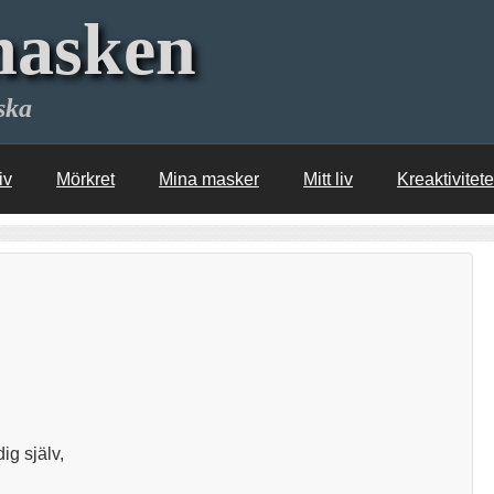
asken
ska
iv
Mörkret
Mina masker
Mitt liv
Kreaktivitet
ig själv,