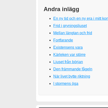
Andra inlägg
En ny tid och en ny era i mitt k
Frid i gryningsljuset
Mellan längtan och frid
Fortfarande
Existensens vara
Kärleken var större
Ljuset från början
Den främmande fågeln
När livet bytte riktning
I stormens öga