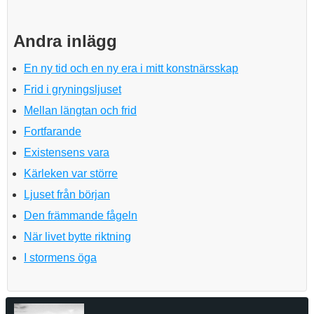
Andra inlägg
En ny tid och en ny era i mitt konstnärsskap
Frid i gryningsljuset
Mellan längtan och frid
Fortfarande
Existensens vara
Kärleken var större
Ljuset från början
Den främmande fågeln
När livet bytte riktning
I stormens öga