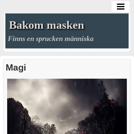
HEM
BLOGG
Bakom masken
GALLERI
Finns en sprucken människa
ARKIV
MÖRKRET
Magi
MINA MASKER
MITT LIV
KREAKTIVITETEN
KONTAKT