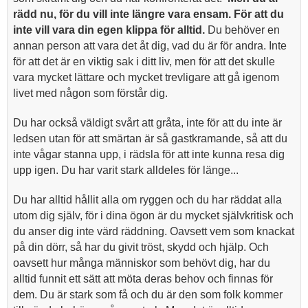
rädd nu, för du vill inte längre vara ensam. För att du
inte vill vara din egen klippa för alltid.
Du behöver en
annan person att vara det åt dig, vad du är för andra. Inte
för att det är en viktig sak i ditt liv, men för att det skulle
vara mycket lättare och mycket trevligare att gå igenom
livet med någon som förstår dig.
Du har också väldigt svårt att gråta, inte för att du inte är
ledsen utan för att smärtan är så gastkramande, så att du
inte vågar stanna upp, i rädsla för att inte kunna resa dig
upp igen. Du har varit stark alldeles för länge...
Du har alltid hållit alla om ryggen och du har räddat alla
utom dig själv, för i dina ögon är du mycket självkritisk och
du anser dig inte värd räddning. Oavsett vem som knackat
på din dörr, så har du givit tröst, skydd och hjälp. Och
oavsett hur många människor som behövt dig, har du
alltid funnit ett sätt att möta deras behov och finnas för
dem. Du är stark som få och du är den som folk kommer