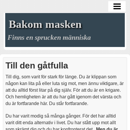
HEM
BLOGG
Bakom masken
GALLERI
Finns en sprucken människa
ARKIV
MÖRKRET
Till den gåtfulla
MINA MASKER
Till dig, som varit för stark för länge. Du är klippan som
MITT LIV
någon kan lita på eller luta sig mot, men ännu viktigare, är
att du alltid först litar på dig själv. För att du är en krigare.
KREAKTIVITETEN
Och hemligheten är att du har gått igenom det värsta och
KONTAKT
du är fortfarande här. Du står fortfarande.
Du har varit modig så många gånger. För det har alltid
varit ditt enda alternativ i livet. Du har stått upp mot allt
som skrämt dig och du har konfronterat det.
Men du är