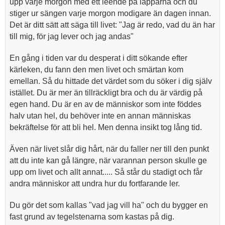
upp varje morgon med ett leende på läpparna och du
stiger ur sängen varje morgon modigare än dagen innan.
Det är ditt sätt att säga till livet: "Jag är redo, vad du än har
till mig, för jag lever och jag andas"
En gång i tiden var du desperat i ditt sökande efter
kärleken, du fann den men livet och smärtan kom
emellan. Så du hittade det värdet som du söker i dig själv
istället. Du är mer än tillräckligt bra och du är värdig på
egen hand. Du är en av de människor som inte föddes
halv utan hel, du behöver inte en annan människas
bekräftelse för att bli hel. Men denna insikt tog lång tid.
Även när livet slår dig hårt, när du faller ner till den punkt
att du inte kan gå längre, när varannan person skulle ge
upp om livet och allt annat..... Så står du stadigt och får
andra människor att undra hur du fortfarande ler.
Du gör det som kallas "vad jag vill ha" och du bygger en
fast grund av tegelstenarna som kastas på dig.