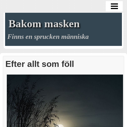
HEM
BLOGG
Bakom masken
GALLERI
Finns en sprucken människa
ARKIV
MÖRKRET
Efter allt som föll
MINA MASKER
MITT LIV
KREAKTIVITETEN
KONTAKT