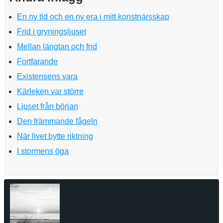
En ny tid och en ny era i mitt konstnärsskap
Frid i gryningsljuset
Mellan längtan och frid
Fortfarande
Existensens vara
Kärleken var större
Ljuset från början
Den främmande fågeln
När livet bytte riktning
I stormens öga