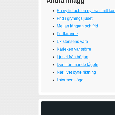
Andra inlägg
En ny tid och en ny era i mitt k
Frid i gryningsljuset
Mellan längtan och frid
Fortfarande
Existensens vara
Kärleken var större
Ljuset från början
Den främmande fågeln
När livet bytte riktning
I stormens öga