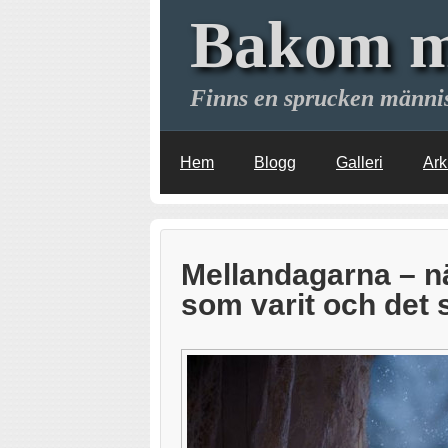
Bakom m
Finns en sprucken männi
Hem
Blogg
Galleri
Ark
Mellandagarna – nä
som varit och det 