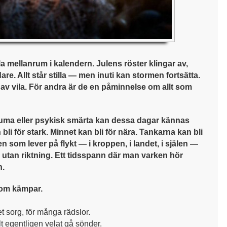
 mellanrum i kalendern. Julens röster klingar av,
re. Allt står stilla — men inuti kan stormen fortsätta.
av vila. För andra är de en påminnelse om allt som
rauma eller psykisk smärta kan dessa dagar kännas
bli för stark. Minnet kan bli för nära. Tankarna kan bli
n som lever på flykt — i kroppen, i landet, i själen —
 utan riktning. Ett tidsspann där man varken hör
n.
som kämpar.
t sorg, för många rädslor.
llt egentligen velat gå sönder.