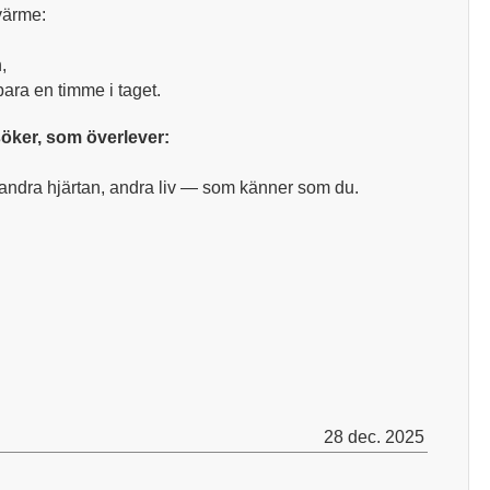
 värme:
,
 bara en timme i taget.
söker, som överlever:
andra hjärtan, andra liv — som känner som du.
28 dec. 2025