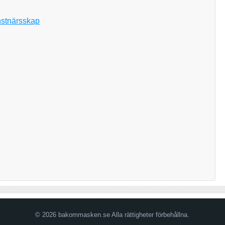
onstnärsskap
© 2026 bakommasken.se Alla rättigheter förbehållna.