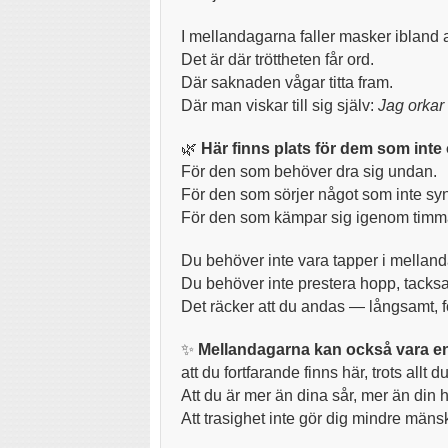
I mellandagarna faller masker ibland a
Det är där tröttheten får ord.
Där saknaden vågar titta fram.
Där man viskar till sig själv:
Jag orkar 
🌿
Här finns plats för dem som inte 
För den som behöver dra sig undan.
För den som sörjer något som inte sy
För den som kämpar sig igenom timma
Du behöver inte vara tapper i mellan
Du behöver inte prestera hopp, tacksa
Det räcker att du andas — långsamt, för
✨
Mellandagarna kan också vara e
att du fortfarande finns här, trots allt du
Att du är mer än dina sår, mer än din h
Att trasighet inte gör dig mindre mäns