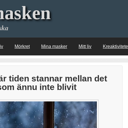
asken
ska
iv
Mörkret
Mina masker
Mitt liv
Kreaktivitet
r tiden stannar mellan det
som ännu inte blivit